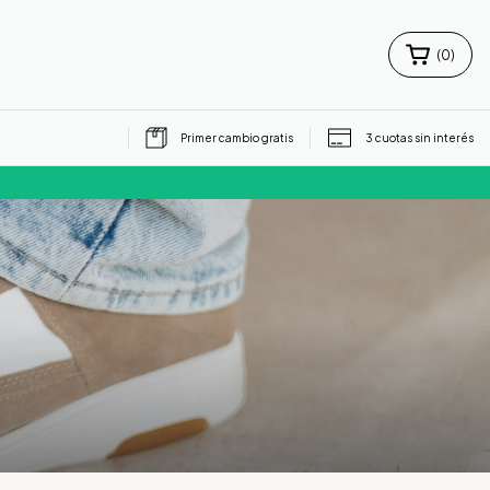
(
0
)
Primer cambio gratis
3 cuotas sin interés